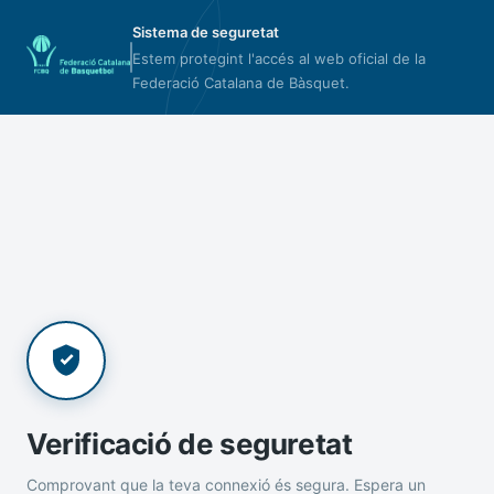
Sistema de seguretat
Estem protegint l'accés al web oficial de la
Federació Catalana de Bàsquet.
Verificació de seguretat
Comprovant que la teva connexió és segura. Espera un