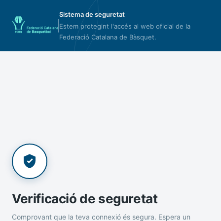
Sistema de seguretat
Estem protegint l'accés al web oficial de la
Federació Catalana de Bàsquet.
Verificació de seguretat
Comprovant que la teva connexió és segura. Espera un