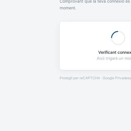
Comprovant que la teva connexió és 
moment.
Verificant connexi
Això trigarà un m
Protegit per reCAPTCHA · Google
Privades