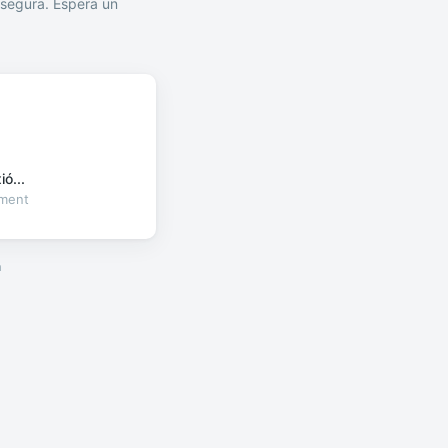
segura. Espera un
ó...
oment
a