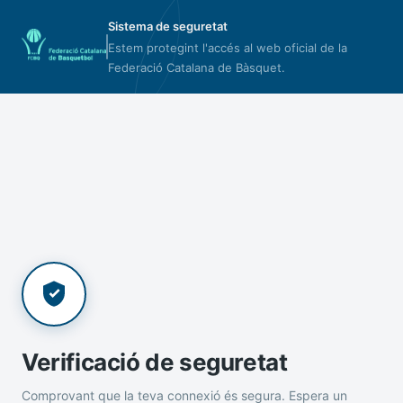
Sistema de seguretat
Estem protegint l'accés al web oficial de la
Federació Catalana de Bàsquet.
Verificació de seguretat
Comprovant que la teva connexió és segura. Espera un