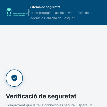
Sistema de seguretat
Estem protegint l'accés al web oficial de la
Federació Catalana de Bàsquet.
Verificació de seguretat
Comprovant que la teva connexió és segura. Espera un