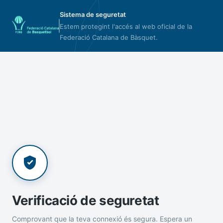
Sistema de seguretat
Estem protegint l'accés al web oficial de la
Federació Catalana de Bàsquet.
Verificació de seguretat
Comprovant que la teva connexió és segura. Espera un