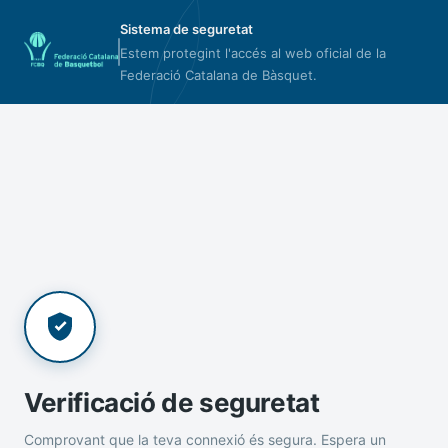
Sistema de seguretat
Estem protegint l'accés al web oficial de la
Federació Catalana de Bàsquet.
Verificació de seguretat
Comprovant que la teva connexió és segura. Espera un