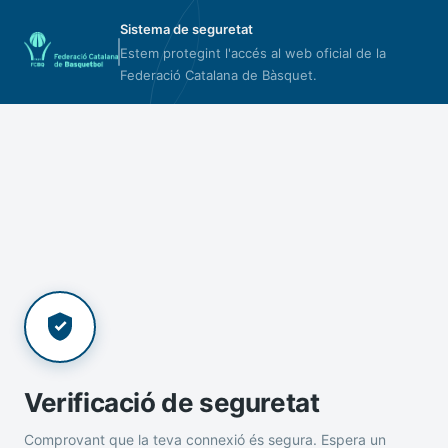
Sistema de seguretat
Estem protegint l'accés al web oficial de la
Federació Catalana de Bàsquet.
Verificació de seguretat
Comprovant que la teva connexió és segura. Espera un