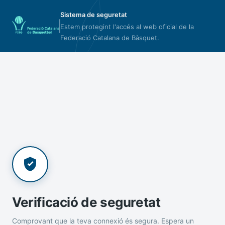
Sistema de seguretat
Estem protegint l'accés al web oficial de la
Federació Catalana de Bàsquet.
Verificació de seguretat
Comprovant que la teva connexió és segura. Espera un