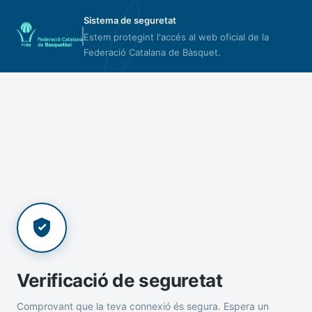
Sistema de seguretat
Estem protegint l'accés al web oficial de la
Federació Catalana de Bàsquet.
Verificació de seguretat
Comprovant que la teva connexió és segura. Espera un