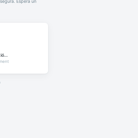
segura. Espera un
ó...
oment
a