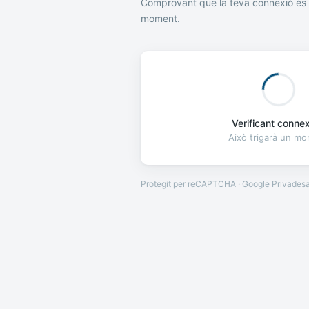
Comprovant que la teva connexió és 
moment.
Verificant connexi
Això trigarà un m
Protegit per reCAPTCHA · Google
Privades