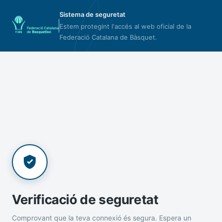
Sistema de seguretat
Estem protegint l'accés al web oficial de la
Federació Catalana de Bàsquet.
Verificació de seguretat
Comprovant que la teva connexió és segura. Espera un