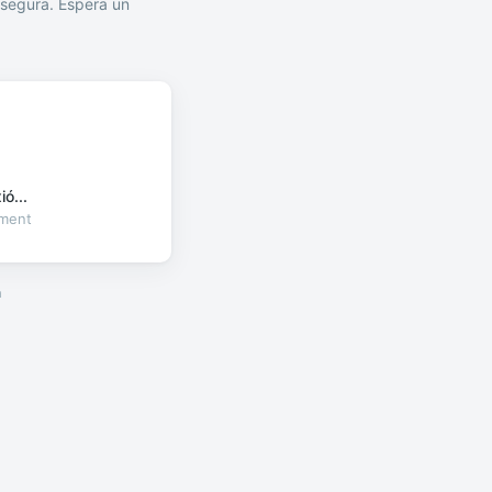
segura. Espera un
ó...
oment
a