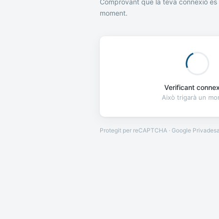
Comprovant que la teva connexió és 
moment.
Verificant connexi
Això trigarà un m
Protegit per reCAPTCHA · Google
Privades