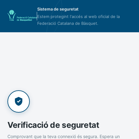
Sistema de seguretat
Estem protegint l'accés al web oficial de la
Federació Catalana de Bàsquet.
Verificació de seguretat
Comprovant que la teva connexió és segura. Espera un