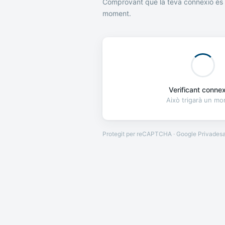
Comprovant que la teva connexió és 
moment.
Verificant connexi
Això trigarà un m
Protegit per reCAPTCHA · Google
Privades