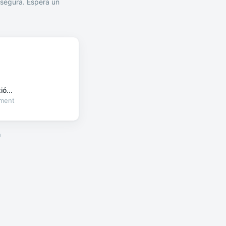
segura. Espera un
ó...
oment
a