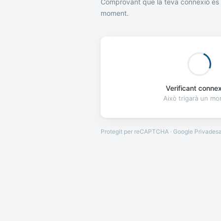
Comprovant que la teva connexió és 
moment.
Verificant connexi
Això trigarà un m
Protegit per reCAPTCHA · Google
Privades