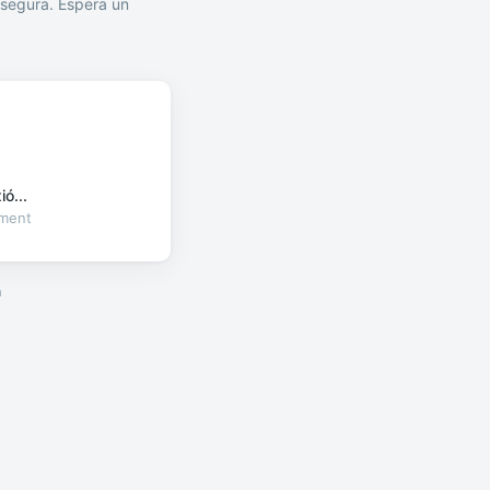
segura. Espera un
ó...
oment
a