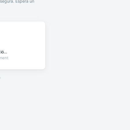
segura. Espera un
ó...
oment
a