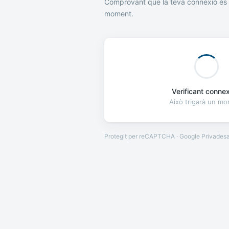
Comprovant que la teva connexió és 
moment.
Verificant connexi
Això trigarà un m
Protegit per reCAPTCHA · Google
Privades