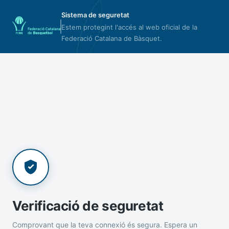
Sistema de seguretat
Estem protegint l'accés al web oficial de la
Federació Catalana de Bàsquet.
Verificació de seguretat
Comprovant que la teva connexió és segura. Espera un