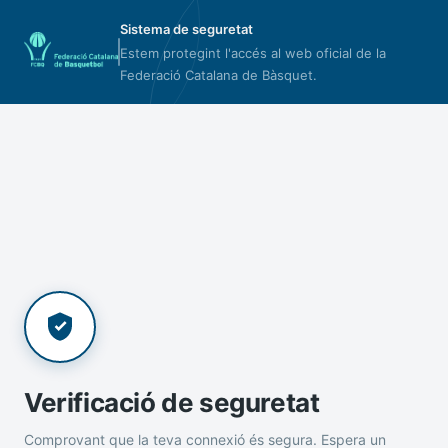
Sistema de seguretat
Estem protegint l'accés al web oficial de la
Federació Catalana de Bàsquet.
Verificació de seguretat
Comprovant que la teva connexió és segura. Espera un