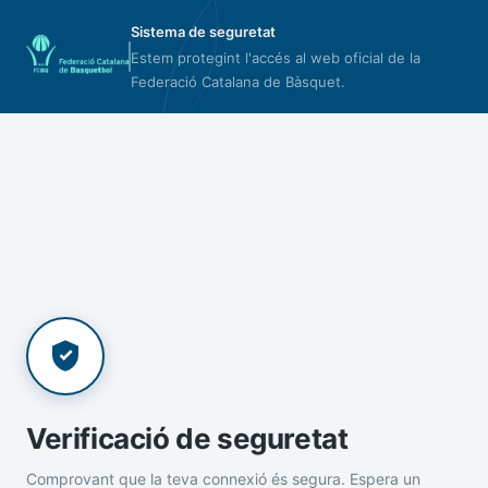
Sistema de seguretat
Estem protegint l'accés al web oficial de la
Federació Catalana de Bàsquet.
Verificació de seguretat
Comprovant que la teva connexió és segura. Espera un