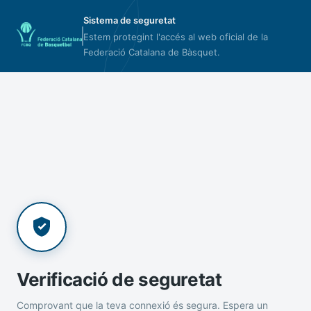
Sistema de seguretat
Estem protegint l'accés al web oficial de la
Federació Catalana de Bàsquet.
Verificació de seguretat
Comprovant que la teva connexió és segura. Espera un