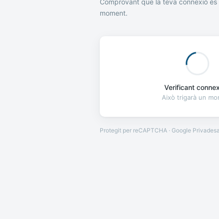
Comprovant que la teva connexió és 
moment.
Verificant connexi
Això trigarà un m
Protegit per reCAPTCHA · Google
Privades