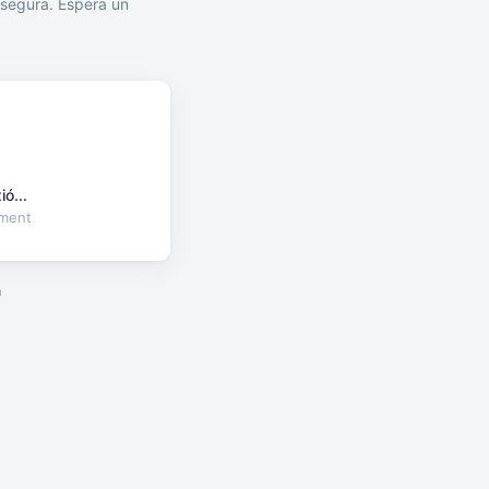
segura. Espera un
ó...
oment
a