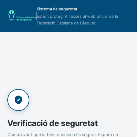
Sistema de seguretat
Estem protegint l'accés al web oficial de la
Federació Catalana de Bàsquet.
Verificació de seguretat
Comprovant que la teva connexió és segura. Espera un