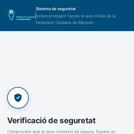
Sistema de seguretat
Estem protegint l'accés al web oficial de la
Federació Catalana de Bàsquet.
Verificació de seguretat
Comprovant que la teva connexió és segura. Espera un