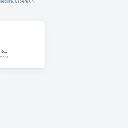
segura. Espera un
ó...
oment
a