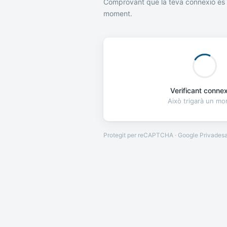
Comprovant que la teva connexió és 
moment.
Verificant connexi
Això trigarà un m
Protegit per reCAPTCHA · Google
Privades