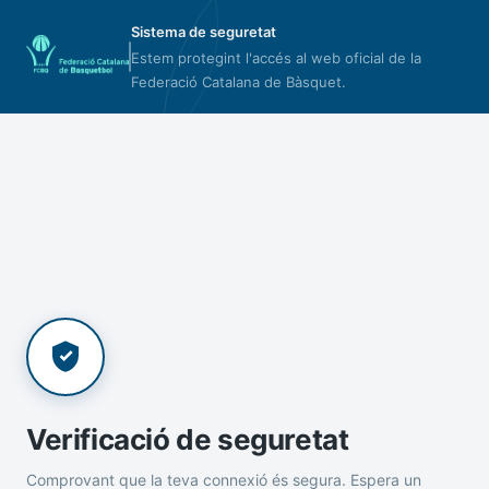
Sistema de seguretat
Estem protegint l'accés al web oficial de la
Federació Catalana de Bàsquet.
Verificació de seguretat
Comprovant que la teva connexió és segura. Espera un