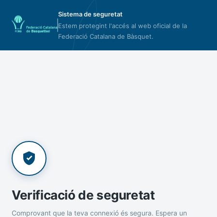
Sistema de seguretat
Estem protegint l'accés al web oficial de la
Federació Catalana de Bàsquet.
Verificació de seguretat
Comprovant que la teva connexió és segura. Espera un