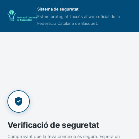
Sistema de seguretat
Estem protegint l'accés al web oficial de la
Federació Catalana de Bàsquet.
Verificació de seguretat
Comprovant que la teva connexió és segura. Espera un