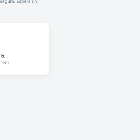
segura. Espera un
ó...
oment
a