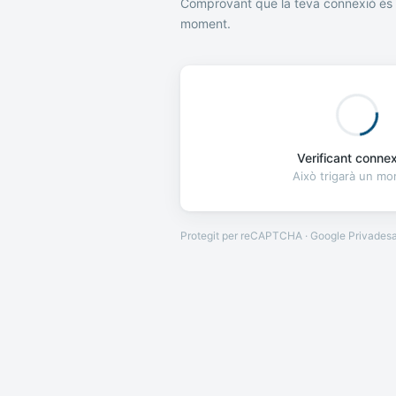
Comprovant que la teva connexió és 
moment.
Verificant connexi
Això trigarà un m
Protegit per reCAPTCHA · Google
Privades