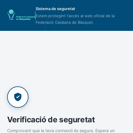
Sistema de seguretat
Estem protegint l'accés al web oficial de la
Federació Catalana de Bàsquet.
Verificació de seguretat
Comprovant que la teva connexió és segura. Espera un