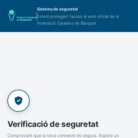
Sistema de seguretat
Estem protegint l'accés al web oficial de la
Federació Catalana de Bàsquet.
Verificació de seguretat
Comprovant que la teva connexió és segura. Espera un