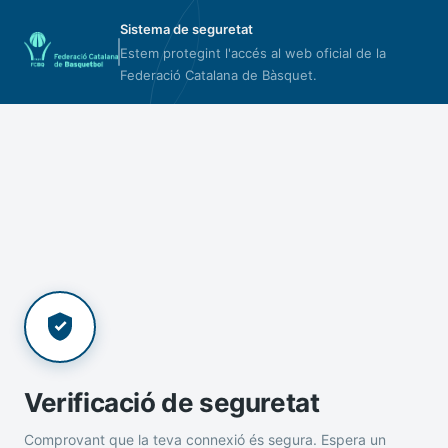
Sistema de seguretat
Estem protegint l'accés al web oficial de la
Federació Catalana de Bàsquet.
Verificació de seguretat
Comprovant que la teva connexió és segura. Espera un