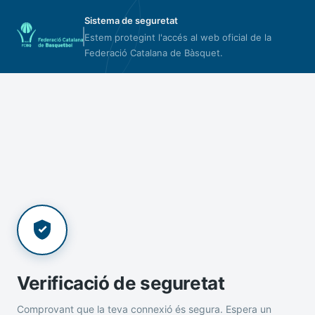
Sistema de seguretat
Estem protegint l'accés al web oficial de la
Federació Catalana de Bàsquet.
Verificació de seguretat
Comprovant que la teva connexió és segura. Espera un