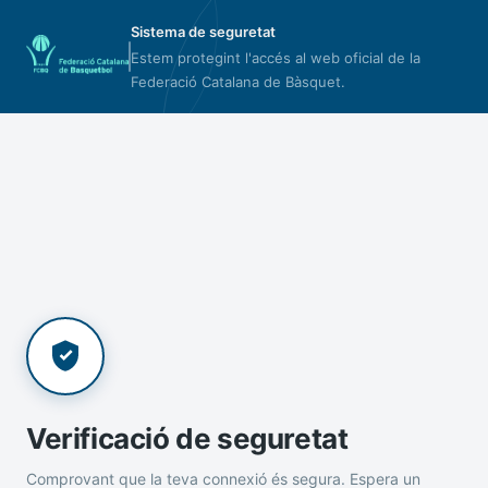
Sistema de seguretat
Estem protegint l'accés al web oficial de la
Federació Catalana de Bàsquet.
Verificació de seguretat
Comprovant que la teva connexió és segura. Espera un