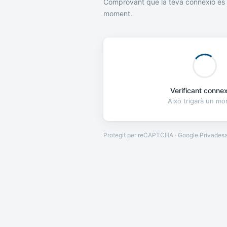
Comprovant que la teva connexió és 
moment.
Verificant connexi
Això trigarà un m
Protegit per reCAPTCHA · Google
Privades