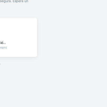
segura. Espera un
ó...
oment
a