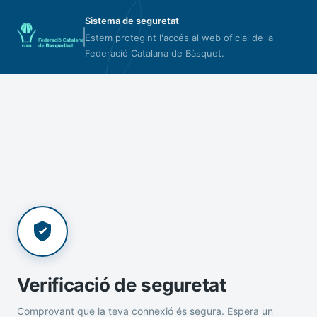
Sistema de seguretat
Estem protegint l'accés al web oficial de la
Federació Catalana de Bàsquet.
Verificació de seguretat
Comprovant que la teva connexió és segura. Espera un