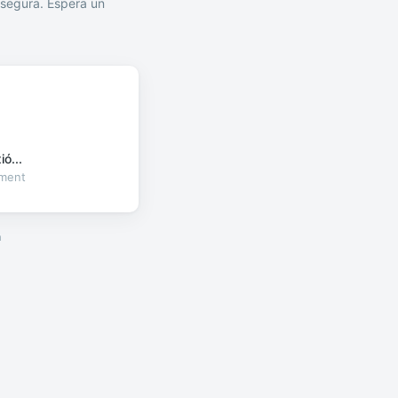
segura. Espera un
ó...
oment
a