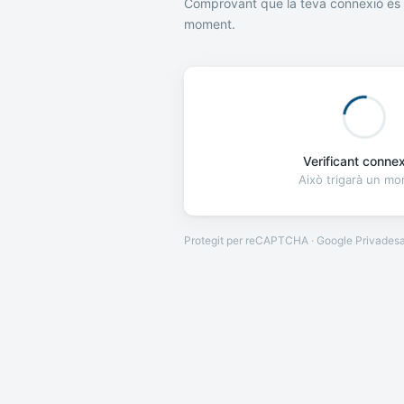
Comprovant que la teva connexió és 
moment.
Verificant connexi
Això trigarà un m
Protegit per reCAPTCHA · Google
Privades