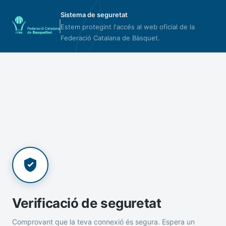
Sistema de seguretat
Estem protegint l'accés al web oficial de la
Federació Catalana de Bàsquet.
Verificació de seguretat
Comprovant que la teva connexió és segura. Espera un