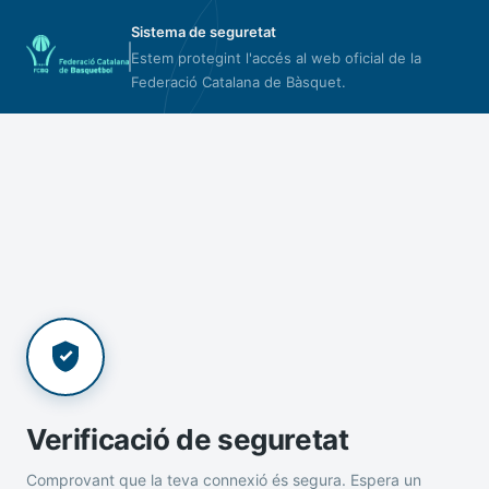
Sistema de seguretat
Estem protegint l'accés al web oficial de la
Federació Catalana de Bàsquet.
Verificació de seguretat
Comprovant que la teva connexió és segura. Espera un