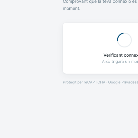
Comprovant que la teva connexió és 
moment.
Verificant connexi
Això trigarà un m
Protegit per reCAPTCHA · Google
Privades