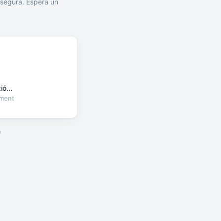
segura. Espera un
ó...
oment
a