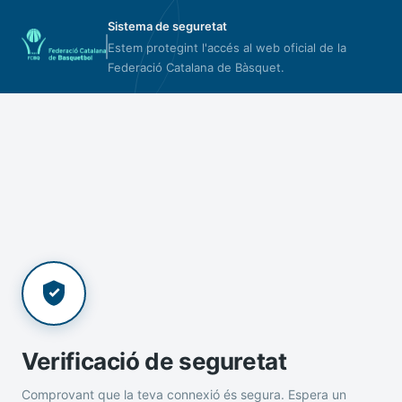
Sistema de seguretat
Estem protegint l'accés al web oficial de la
Federació Catalana de Bàsquet.
Verificació de seguretat
Comprovant que la teva connexió és segura. Espera un