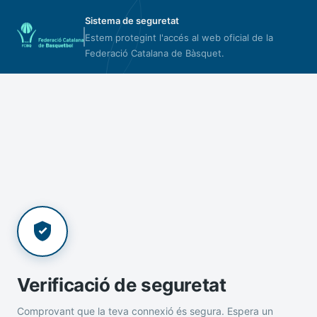
Sistema de seguretat
Estem protegint l'accés al web oficial de la
Federació Catalana de Bàsquet.
Verificació de seguretat
Comprovant que la teva connexió és segura. Espera un