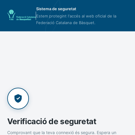
Sistema de seguretat
Estem protegint l'accés al web oficial de la
Federació Catalana de Bàsquet.
Verificació de seguretat
Comprovant que la teva connexió és segura. Espera un