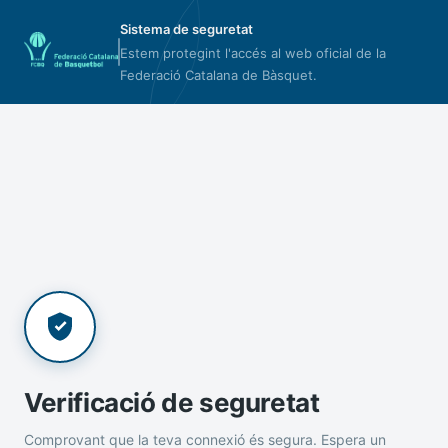
Sistema de seguretat
Estem protegint l'accés al web oficial de la
Federació Catalana de Bàsquet.
Verificació de seguretat
Comprovant que la teva connexió és segura. Espera un