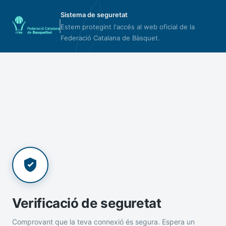
Sistema de seguretat
Estem protegint l'accés al web oficial de la
Federació Catalana de Bàsquet.
Verificació de seguretat
Comprovant que la teva connexió és segura. Espera un