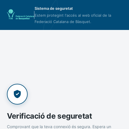
Sistema de seguretat
Estem protegint l'accés al web oficial de la
Federació Catalana de Bàsquet.
Verificació de seguretat
Comprovant que la teva connexió és segura. Espera un