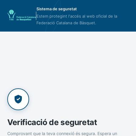
Sistema de seguretat
Estem protegint l'accés al web oficial de la
Federació Catalana de Bàsquet.
Verificació de seguretat
Comprovant que la teva connexió és segura. Espera un