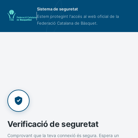
Sistema de seguretat
Estem protegint l'accés al web oficial de la
Federació Catalana de Bàsquet.
Verificació de seguretat
Comprovant que la teva connexió és segura. Espera un