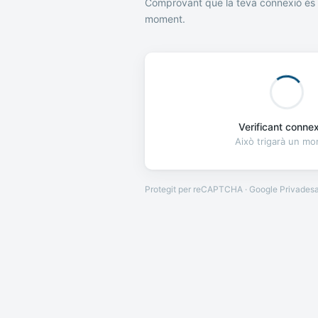
Comprovant que la teva connexió és 
moment.
Verificant connexi
Això trigarà un m
Protegit per reCAPTCHA · Google
Privades