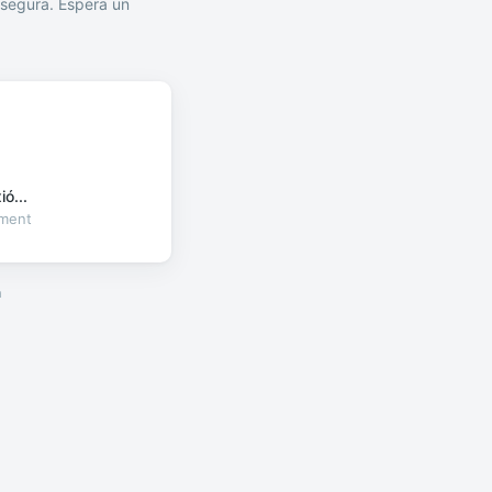
segura. Espera un
ó...
oment
a