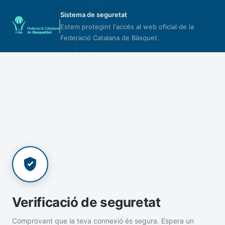
Sistema de seguretat
Estem protegint l'accés al web oficial de la
Federació Catalana de Bàsquet.
Verificació de seguretat
Comprovant que la teva connexió és segura. Espera un